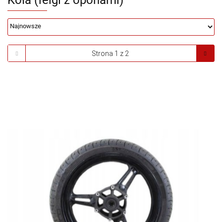
Koła (felgi z oponami)