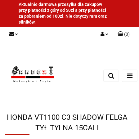
Aktualnie darmowa przesyłka dla zakupów
przy płatności z góry od 50zł a przy płatności
za pobraniem od 100zł. Nie dotyczy ram oraz
silników.
(
0
)
Zaloguj się
Zarejestruj się
Dodaj zgłoszenie
HONDA VT1100 C3 SHADOW FELGA
TYŁ TYLNA 15CALI