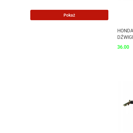
Pokaż
HONDA
DŹWIG
36.00