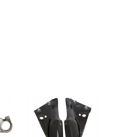
 kupować
Na blogu