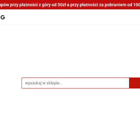
ów przy płatności z góry od 50zł a przy płatności za pobraniem od 100z
tocykli nowe i używane
Motocykle na sprzedaż
O n
a blogu