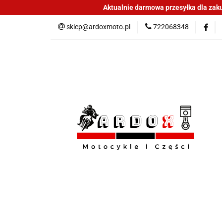
Aktualnie darmowa przesyłka dla zakup
Sklep części do mo
sklep@ardoxmoto.pl
722068348
Jak kupować
N