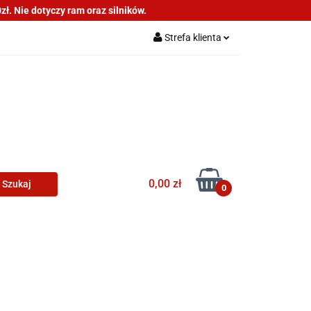
ł. Nie dotyczy ram oraz silników.
as
Informacje
Strefa klienta
Zaloguj się
Zarejestruj się
Dodaj zgłoszenie
0,00 zł
0