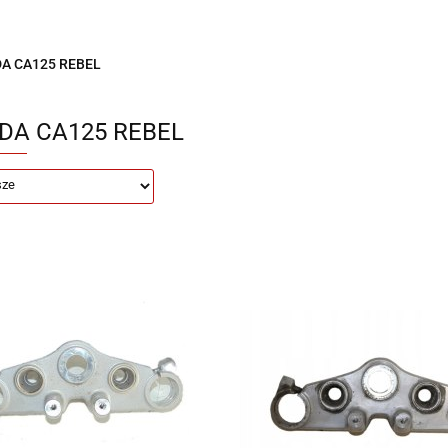
Motocykle na sprzedaż
O nas
Informacje
Jak
A CA125 REBEL
DA CA125 REBEL