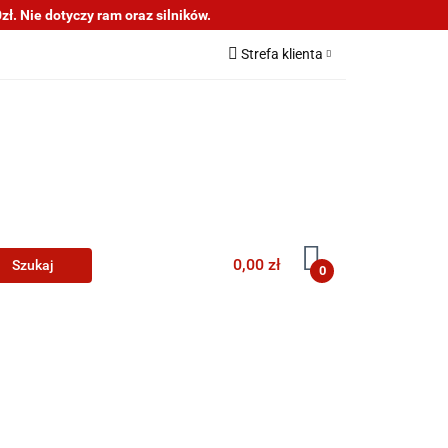
ł. Nie dotyczy ram oraz silników.
s
Informacje
Strefa klienta
Zaloguj się
Zarejestruj się
Dodaj zgłoszenie
0,00 zł
0