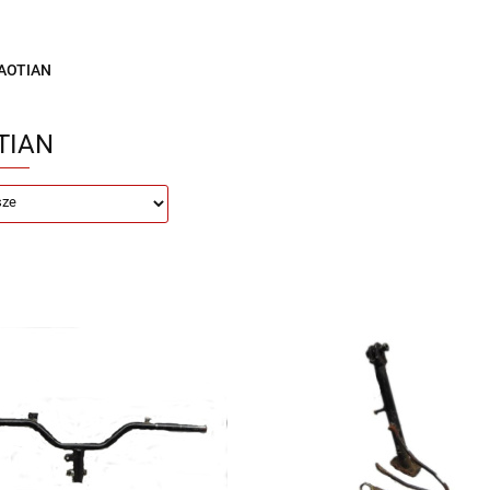
Motocykle na sprzedaż
O nas
Informacje
Jak 
AOTIAN
TIAN