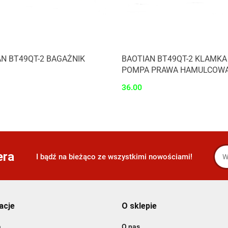
Produkt niedostępny
Produkt niedostępny
N BT49QT-2 BAGAŻNIK
BAOTIAN BT49QT-2 KLAMKA
POMPA PRAWA HAMULCOW
36.00
era
I bądź na bieżąco ze wszystkimi nowościami!
acje
O sklepie
a
O nas