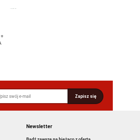
 +
A
Newsletter
Bądź zawsze na bieżąco z ofertą