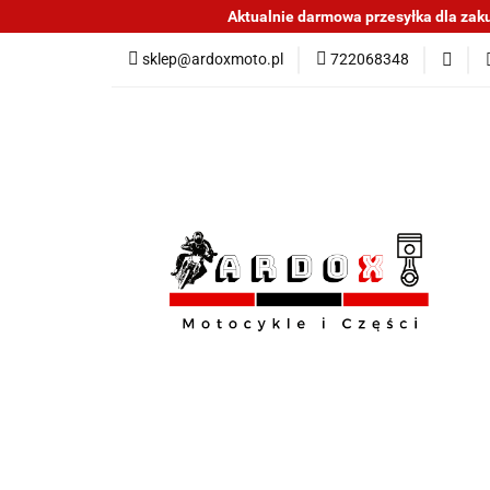
Aktualnie darmowa przesyłka dla zakup
Sklep części do mo
sklep@ardoxmoto.pl
722068348
Jak kupować
N