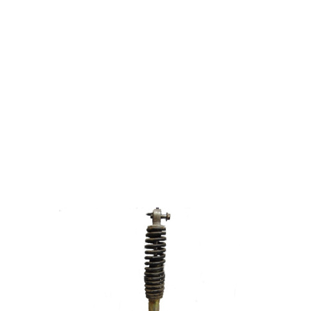
kupować
Na blogu