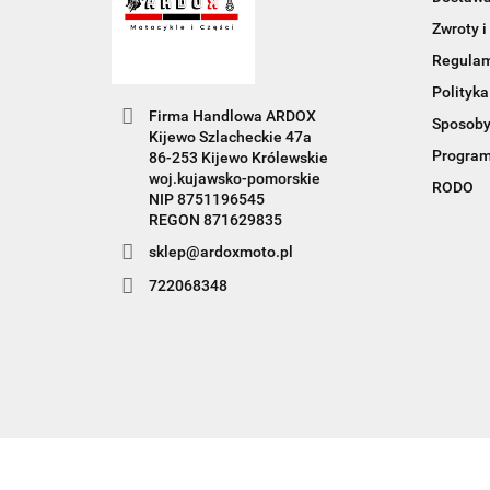
Zwroty i
Regula
Polityka
Firma Handlowa ARDOX
Sposoby
Kijewo Szlacheckie 47a
Program
86-253 Kijewo Królewskie
woj.kujawsko-pomorskie
RODO
NIP 8751196545
REGON 871629835
sklep@ardoxmoto.pl
722068348