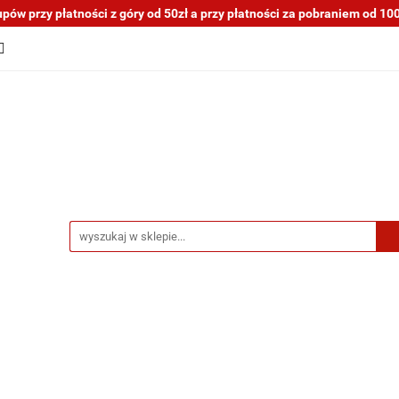
ów przy płatności z góry od 50zł a przy płatności za pobraniem od 100z
tocykli nowe i używane
Motocykle na sprzedaż
O na
a blogu