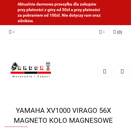
Aktualnie darmowa przesyłka dla zakupów
przy płatności z góry od 50zł a przy płatności
za pobraniem od 100zł. Nie dotyczy ram oraz
silników.
(
0
)
Zaloguj się
Zarejestruj się
Dodaj zgłoszenie
YAMAHA XV1000 VIRAGO 56X
MAGNETO KOŁO MAGNESOWE