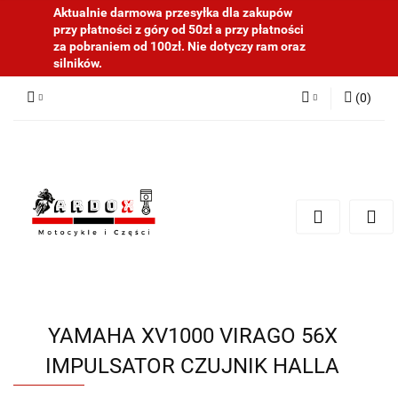
Aktualnie darmowa przesyłka dla zakupów
przy płatności z góry od 50zł a przy płatności
za pobraniem od 100zł. Nie dotyczy ram oraz
silników.
(
0
)
Zaloguj się
Zarejestruj się
Dodaj zgłoszenie
YAMAHA XV1000 VIRAGO 56X
IMPULSATOR CZUJNIK HALLA