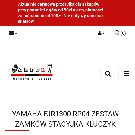
Aktualnie darmowa przesyłka dla zakupów
przy płatności z góry od 50zł a przy płatności
za pobraniem od 100zł. Nie dotyczy ram oraz
silników.
(
0
)
Zaloguj się
Zarejestruj się
Dodaj zgłoszenie
YAMAHA FJR1300 RP04 ZESTAW
ZAMKÓW STACYJKA KLUCZYK