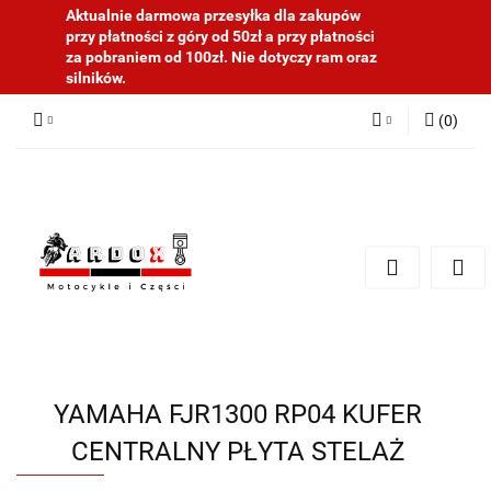
Aktualnie darmowa przesyłka dla zakupów
przy płatności z góry od 50zł a przy płatności
za pobraniem od 100zł. Nie dotyczy ram oraz
silników.
(
0
)
Zaloguj się
Zarejestruj się
Dodaj zgłoszenie
YAMAHA FJR1300 RP04 KUFER
CENTRALNY PŁYTA STELAŻ