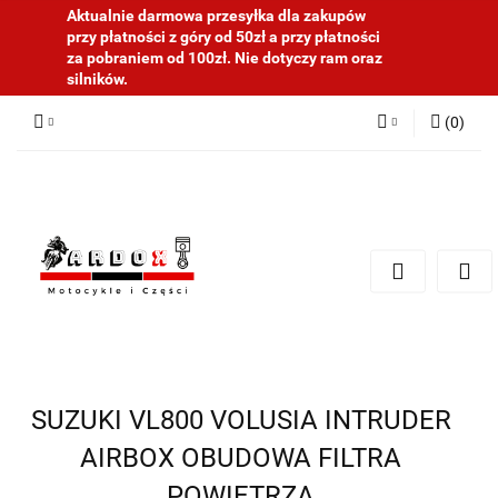
Aktualnie darmowa przesyłka dla zakupów
przy płatności z góry od 50zł a przy płatności
za pobraniem od 100zł. Nie dotyczy ram oraz
silników.
(
0
)
Zaloguj się
Zarejestruj się
Dodaj zgłoszenie
SUZUKI VL800 VOLUSIA INTRUDER
AIRBOX OBUDOWA FILTRA
POWIETRZA