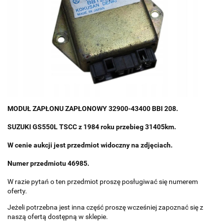
MODUŁ ZAPŁONU ZAPŁONOWY 32900-43400 BBI 208.
SUZUKI GS550L TSCC z 1984 roku przebieg 31405km.
W cenie aukcji jest przedmiot widoczny na zdjęciach.
Numer przedmiotu 46985.
W razie pytań o ten przedmiot proszę posługiwać się numerem
oferty.
Jeżeli potrzebna jest inna część proszę wcześniej zapoznać się z
naszą ofertą dostępną w sklepie.