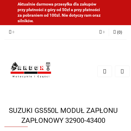
Aktualnie darmowa przesyłka dla zakupów
przy płatności z góry od 50zł a przy płatności
za pobraniem od 100zł. Nie dotyczy ram oraz
silników.
(
0
)
Zaloguj się
Zarejestruj się
Dodaj zgłoszenie
SUZUKI GS550L MODUŁ ZAPŁONU
ZAPŁONOWY 32900-43400