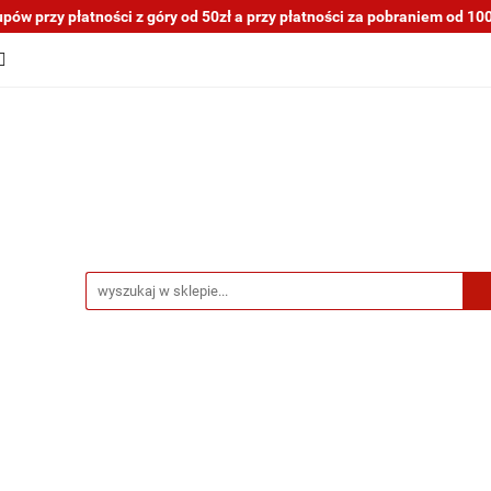
ów przy płatności z góry od 50zł a przy płatności za pobraniem od 100z
tocykli nowe i używane
Motocykle na sprzedaż
O na
a blogu