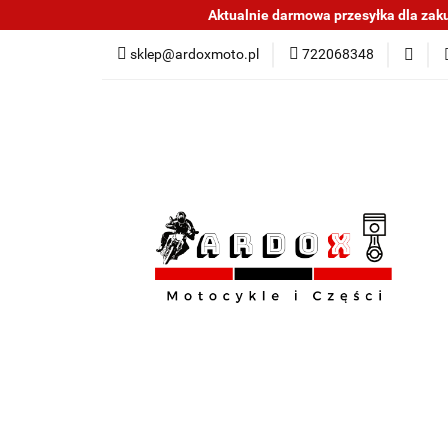
Aktualnie darmowa przesyłka dla zakup
Sklep części do mo
sklep@ardoxmoto.pl
722068348
Jak kupować
N