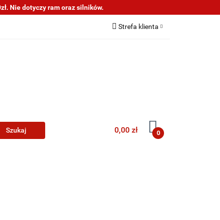
ł. Nie dotyczy ram oraz silników.
s
Informacje
Strefa klienta
Zaloguj się
Zarejestruj się
Dodaj zgłoszenie
0,00 zł
0