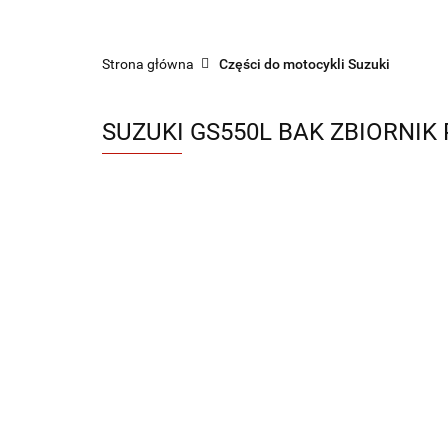
Sklep części do motocykli nowe i używane
Strona główna
Części do motocykli Suzuki
SUZUKI GS550L BAK ZBIORNIK