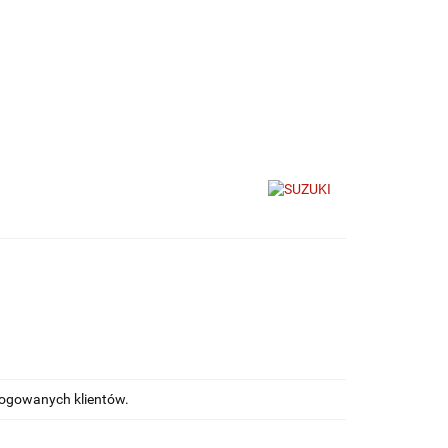
kupować
Na blogu
alogowanych klientów.