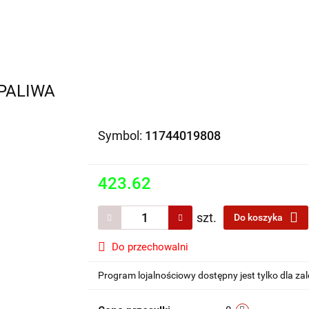
Motocykle na sprzedaż
O nas
Informacje
Jak 
 PALIWA
Symbol:
11744019808
423.62
szt.
Do koszyka
Do przechowalni
Program lojalnościowy dostępny jest tylko dla z