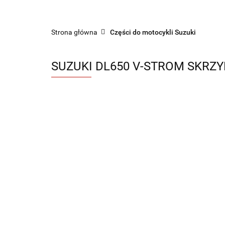
Sklep części do motocykli nowe i używane
Strona główna
Części do motocykli Suzuki
SUZUKI DL650 V-STROM SKRZY