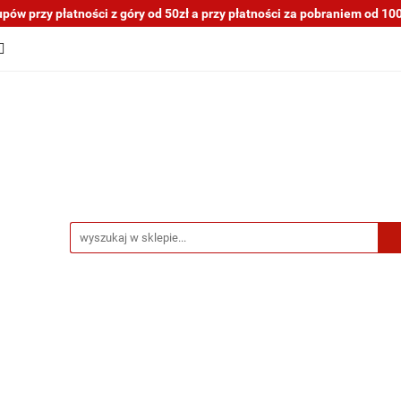
ów przy płatności z góry od 50zł a przy płatności za pobraniem od 100z
tocykli nowe i używane
Motocykle na sprzedaż
O na
a blogu