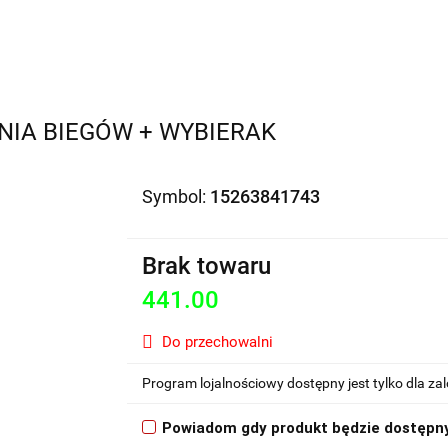
Motocykle na sprzedaż
O nas
Informacje
Jak 
NIA BIEGÓW + WYBIERAK
Symbol:
15263841743
Brak towaru
441.00
Do przechowalni
Program lojalnościowy dostępny jest tylko dla z
Powiadom gdy produkt będzie dostępn