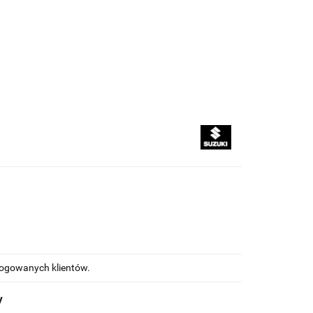
kupować
Na blogu
alogowanych klientów.
y