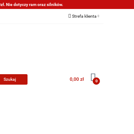
ł. Nie dotyczy ram oraz silników.
s
Informacje
Strefa klienta
Zaloguj się
Zarejestruj się
Dodaj zgłoszenie
0,00 zł
0