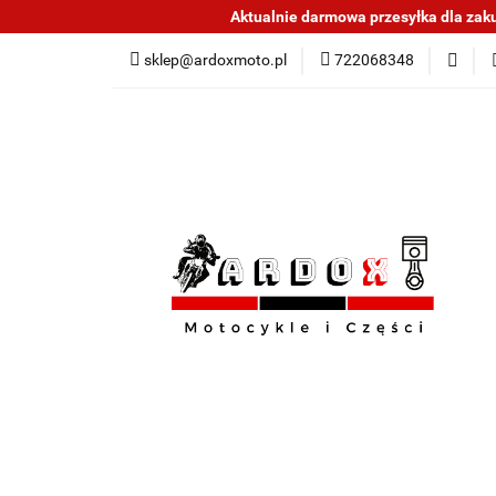
Aktualnie darmowa przesyłka dla zakup
Sklep części do mo
sklep@ardoxmoto.pl
722068348
Jak kupować
N