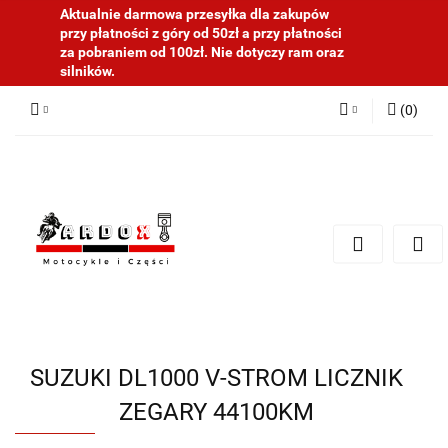
Aktualnie darmowa przesyłka dla zakupów
przy płatności z góry od 50zł a przy płatności
za pobraniem od 100zł. Nie dotyczy ram oraz
silników.
(
0
)
Zaloguj się
Zarejestruj się
Dodaj zgłoszenie
SUZUKI DL1000 V-STROM LICZNIK
ZEGARY 44100KM