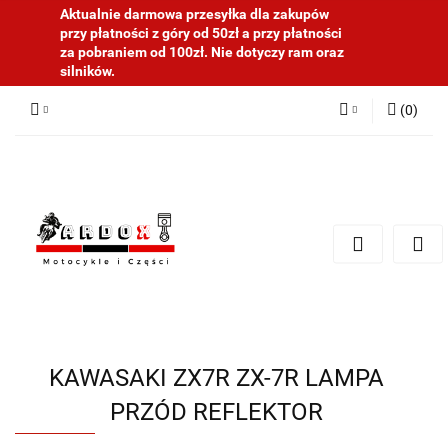
Aktualnie darmowa przesyłka dla zakupów
przy płatności z góry od 50zł a przy płatności
za pobraniem od 100zł. Nie dotyczy ram oraz
silników.
(
0
)
Zaloguj się
Zarejestruj się
Dodaj zgłoszenie
KAWASAKI ZX7R ZX-7R LAMPA
PRZÓD REFLEKTOR