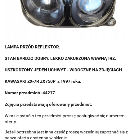
LAMPA PRZÓD REFLEKTOR.
STAN BARDZO DOBRY. LEKKO ZAKURZONA WEWNĄTRZ.
USZKODZONY JEDEN UCHWYT - WIDOCZNE NA ZDJĘCIACH.
KAWASAKI ZX-7R ZX750P z 1997 roku.
Numer przedmiotu 44217.
Zdjęcia przedstawiają oferowany przedmiot.
W razie pytań o ten przedmiot proszę posługiwać się numerem
oferty.
Jeżeli potrzebna jest inna część proszę wcześniej zapoznać się z
naszą ofertą dostępną w sklepie.