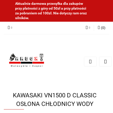
Aktualnie darmowa przesyłka dla zakupów
przy płatności z góry od 50zł a przy płatności
za pobraniem od 100zł. Nie dotyczy ram oraz
silników.
(
0
)
Zaloguj się
Zarejestruj się
Dodaj zgłoszenie
KAWASAKI VN1500 D CLASSIC
OSŁONA CHŁODNICY WODY