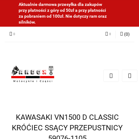
Aktualnie darmowa przesyłka dla zakupów
przy płatności z góry od 50zł a przy płatności
za pobraniem od 100zł. Nie dotyczy ram oraz
silników.
(
0
)
Zaloguj się
Zarejestruj się
Dodaj zgłoszenie
KAWASAKI VN1500 D CLASSIC
KRÓĆIEC SSĄCY PRZEPUSTNICY
59076-1105