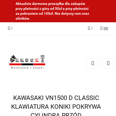
Aktualnie darmowa przesyłka dla zakupów
przy płatności z góry od 50zł a przy płatności
za pobraniem od 100zł. Nie dotyczy ram oraz
silników.
(
0
)
Zaloguj się
Zarejestruj się
Dodaj zgłoszenie
KAWASAKI VN1500 D CLASSIC
KLAWIATURA KONIKI POKRYWA
CYLINDRA PRZÓD