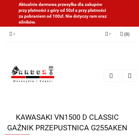
Aktualnie darmowa przesyłka dla zakupów
przy płatności z góry od 50zł a przy płatności
za pobraniem od 100zł. Nie dotyczy ram oraz
silników.
(
0
)
Zaloguj się
Zarejestruj się
Dodaj zgłoszenie
KAWASAKI VN1500 D CLASSIC
GAŹNIK PRZEPUSTNICA G255AKEN