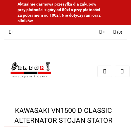
Aktualnie darmowa przesyłka dla zakupów
przy płatności z góry od 50zł a przy płatności
za pobraniem od 100zł. Nie dotyczy ram oraz
silników.
(
0
)
Zaloguj się
Zarejestruj się
Dodaj zgłoszenie
KAWASAKI VN1500 D CLASSIC
ALTERNATOR STOJAN STATOR