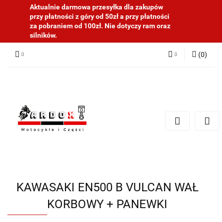
Aktualnie darmowa przesyłka dla zakupów
przy płatności z góry od 50zł a przy płatności
za pobraniem od 100zł. Nie dotyczy ram oraz
silników.
(
0
)
Zaloguj się
Zarejestruj się
Dodaj zgłoszenie
KAWASAKI EN500 B VULCAN WAŁ
KORBOWY + PANEWKI