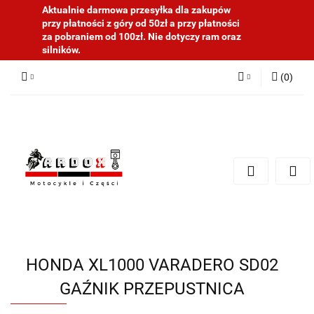
Aktualnie darmowa przesyłka dla zakupów
przy płatności z góry od 50zł a przy płatności
za pobraniem od 100zł. Nie dotyczy ram oraz
silników.
(
0
)
Zaloguj się
Zarejestruj się
Dodaj zgłoszenie
HONDA XL1000 VARADERO SD02
GAŹNIK PRZEPUSTNICA