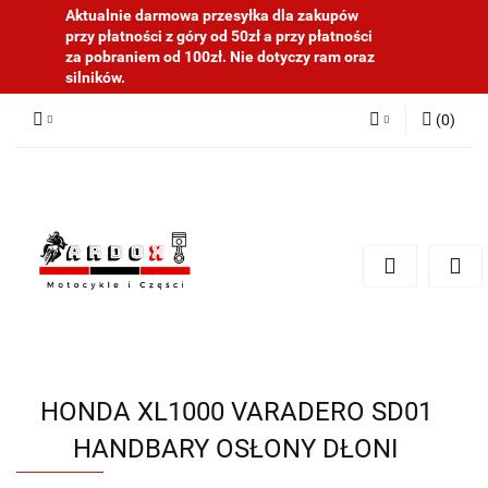
Aktualnie darmowa przesyłka dla zakupów
przy płatności z góry od 50zł a przy płatności
za pobraniem od 100zł. Nie dotyczy ram oraz
silników.
(
0
)
Zaloguj się
Zarejestruj się
Dodaj zgłoszenie
HONDA XL1000 VARADERO SD01
HANDBARY OSŁONY DŁONI