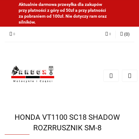
Aktualnie darmowa przesyłka dla zakupów
przy płatności z góry od 50zł a przy płatności
za pobraniem od 100zł. Nie dotyczy ram oraz
silników.
(
0
)
Zaloguj się
Zarejestruj się
Dodaj zgłoszenie
HONDA VT1100 SC18 SHADOW
ROZRRUSZNIK SM-8