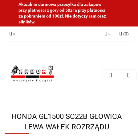
Aktualnie darmowa przesyłka dla zakupów
przy płatności z góry od 50zł a przy płatności
za pobraniem od 100zł. Nie dotyczy ram oraz
silników.
(
0
)
Zaloguj się
Zarejestruj się
Dodaj zgłoszenie
HONDA GL1500 SC22B GŁOWICA
LEWA WAŁEK ROZRZĄDU