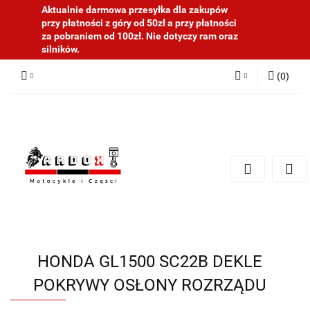
Aktualnie darmowa przesyłka dla zakupów
przy płatności z góry od 50zł a przy płatności
za pobraniem od 100zł. Nie dotyczy ram oraz
silników.
(
0
)
Zaloguj się
Zarejestruj się
Dodaj zgłoszenie
HONDA GL1500 SC22B DEKLE
POKRYWY OSŁONY ROZRZĄDU