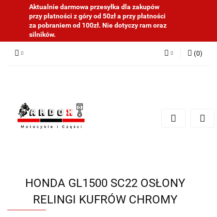
Aktualnie darmowa przesyłka dla zakupów
przy płatności z góry od 50zł a przy płatności
za pobraniem od 100zł. Nie dotyczy ram oraz
silników.
(
0
)
Zaloguj się
Zarejestruj się
Dodaj zgłoszenie
HONDA GL1500 SC22 OSŁONY
RELINGI KUFRÓW CHROMY