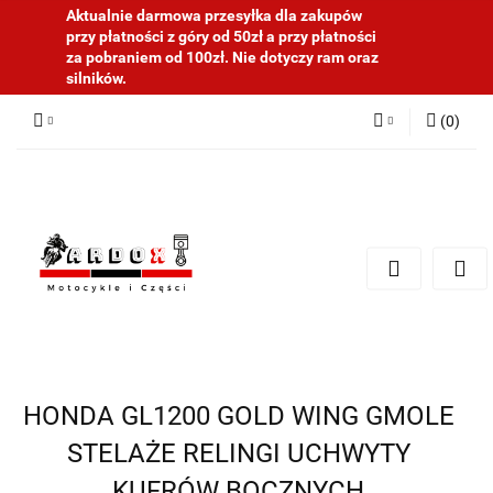
Aktualnie darmowa przesyłka dla zakupów
przy płatności z góry od 50zł a przy płatności
za pobraniem od 100zł. Nie dotyczy ram oraz
silników.
(
0
)
Zaloguj się
Zarejestruj się
Dodaj zgłoszenie
HONDA GL1200 GOLD WING GMOLE
STELAŻE RELINGI UCHWYTY
KUFRÓW BOCZNYCH