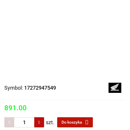
Symbol:
17272947549
891.00
szt.
Do koszyka