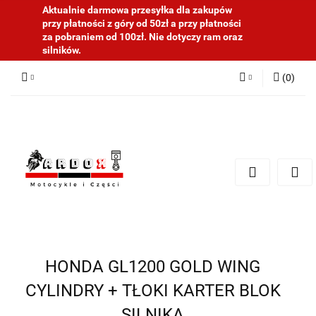
Aktualnie darmowa przesyłka dla zakupów
przy płatności z góry od 50zł a przy płatności
za pobraniem od 100zł. Nie dotyczy ram oraz
silników.
(
0
)
Zaloguj się
Zarejestruj się
Dodaj zgłoszenie
HONDA GL1200 GOLD WING
CYLINDRY + TŁOKI KARTER BLOK
SILNIKA