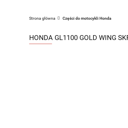
Sklep części do motocykli nowe i używane
Strona główna
Części do motocykli Honda
HONDA GL1100 GOLD WING SK