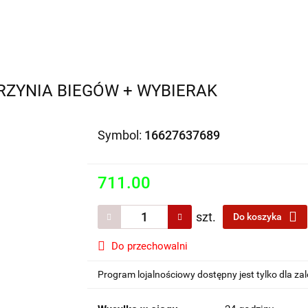
Motocykle na sprzedaż
O nas
Informacje
Jak 
RZYNIA BIEGÓW + WYBIERAK
Symbol:
16627637689
711.00
szt.
Do koszyka
Do przechowalni
Program lojalnościowy dostępny jest tylko dla z