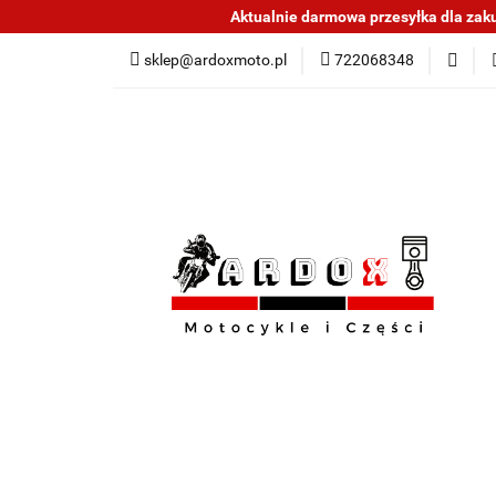
Aktualnie darmowa przesyłka dla zakup
Sklep części do mo
sklep@ardoxmoto.pl
722068348
Jak kupować
N