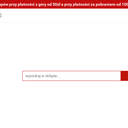
ów przy płatności z góry od 50zł a przy płatności za pobraniem od 100z
tocykli nowe i używane
Motocykle na sprzedaż
O na
a blogu