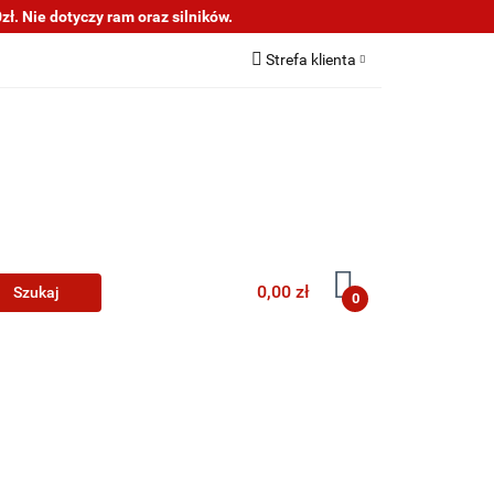
ł. Nie dotyczy ram oraz silników.
s
Informacje
Strefa klienta
Zaloguj się
Zarejestruj się
Dodaj zgłoszenie
0,00 zł
0