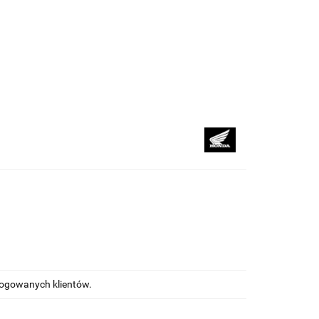
kupować
Na blogu
alogowanych klientów.