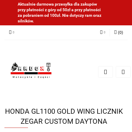
Aktualnie darmowa przesyłka dla zakupów
przy płatności z góry od 50zł a przy płatności
za pobraniem od 100zł. Nie dotyczy ram oraz
silników.
(
0
)
Zaloguj się
Zarejestruj się
Dodaj zgłoszenie
HONDA GL1100 GOLD WING LICZNIK
ZEGAR CUSTOM DAYTONA