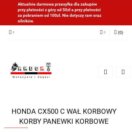
Aktualnie darmowa przesyłka dla zakupów
przy płatności z góry od 50zł a przy płatności
za pobraniem od 100zł. Nie dotyczy ram oraz
silników.
(
0
)
Zaloguj się
Zarejestruj się
Dodaj zgłoszenie
HONDA CX500 C WAŁ KORBOWY
KORBY PANEWKI KORBOWE