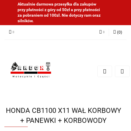
Aktualnie darmowa przesyłka dla zakupów
przy płatności z góry od 50zł a przy płatności
za pobraniem od 100zł. Nie dotyczy ram oraz
silników.
(
0
)
Zaloguj się
Zarejestruj się
Dodaj zgłoszenie
HONDA CB1100 X11 WAŁ KORBOWY
+ PANEWKI + KORBOWODY