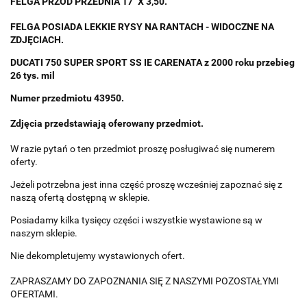
FELGA PRZÓD PRZEDNIA 17" X 3,50.
FELGA POSIADA LEKKIE RYSY NA RANTACH - WIDOCZNE NA
ZDJĘCIACH.
DUCATI 750 SUPER SPORT SS IE CARENATA z 2000 roku przebieg
26 tys. mil
Numer przedmiotu 43950.
Zdjęcia przedstawiają oferowany przedmiot.
W razie pytań o ten przedmiot proszę posługiwać się numerem
oferty.
Jeżeli potrzebna jest inna część proszę wcześniej zapoznać się z
naszą ofertą dostępną w sklepie.
Posiadamy kilka tysięcy części i wszystkie wystawione są w
naszym sklepie.
Nie dekompletujemy wystawionych ofert.
ZAPRASZAMY DO ZAPOZNANIA SIĘ Z NASZYMI POZOSTAŁYMI
OFERTAMI.