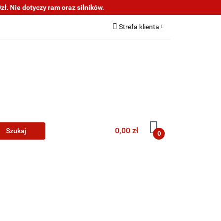
ł. Nie dotyczy ram oraz silników.
s
Informacje
Strefa klienta
Zaloguj się
Zarejestruj się
Dodaj zgłoszenie
0,00 zł
0