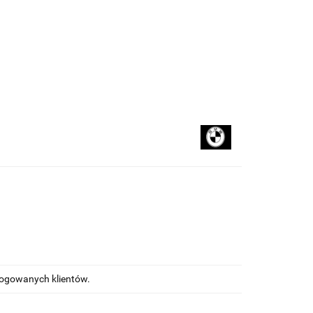
kupować
Na blogu
alogowanych klientów.