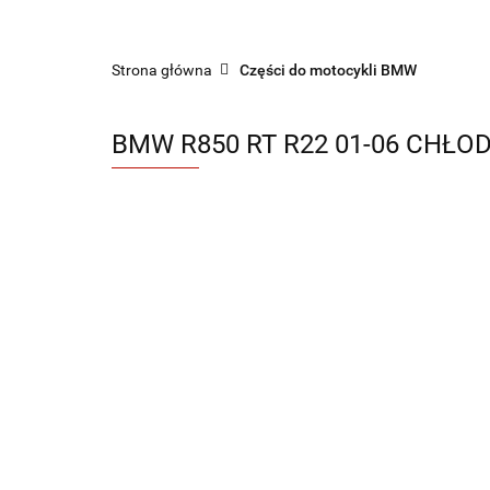
Sklep części do motocykli nowe i używane
Strona główna
Części do motocykli BMW
BMW R850 RT R22 01-06 CHŁO