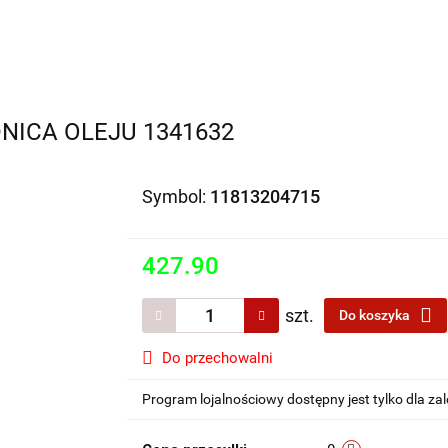
Motocykle na sprzedaż
O nas
Informacje
Jak 
DNICA OLEJU 1341632
Symbol:
11813204715
427.90
szt.
Do koszyka
Do przechowalni
Program lojalnościowy dostępny jest tylko dla z