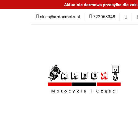
Aktualnie darmowa przesyłka dla zakup
Sklep części do mo
sklep@ardoxmoto.pl
722068348
Jak kupować
N