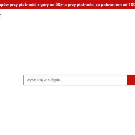
ów przy płatności z góry od 50zł a przy płatności za pobraniem od 100z
tocykli nowe i używane
Motocykle na sprzedaż
O na
a blogu