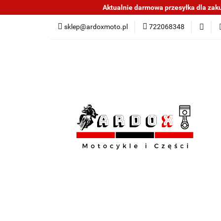
Aktualnie darmowa przesyłka dla zakup
Sklep części do mo
sklep@ardoxmoto.pl
722068348
Jak kupować
N