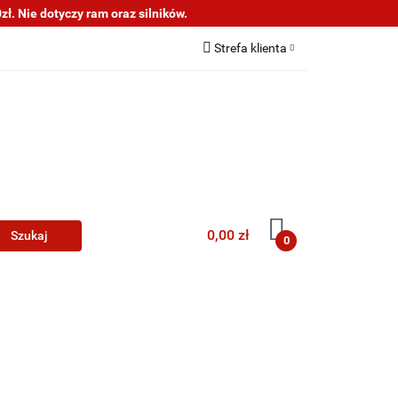
ł. Nie dotyczy ram oraz silników.
s
Informacje
Strefa klienta
Zaloguj się
Zarejestruj się
Dodaj zgłoszenie
0,00 zł
0