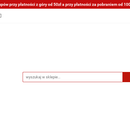
ów przy płatności z góry od 50zł a przy płatności za pobraniem od 100z
tocykli nowe i używane
Motocykle na sprzedaż
O na
a blogu