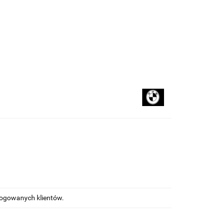
kupować
Na blogu
alogowanych klientów.