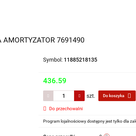
Motocykle na sprzedaż
O nas
Informacje
Jak 
A AMORTYZATOR 7691490
Symbol:
11885218135
436.59
szt.
Do koszyka
Do przechowalni
Program lojalnościowy dostępny jest tylko dla z