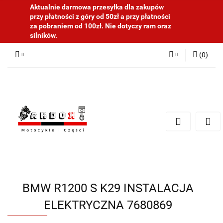
Aktualnie darmowa przesyłka dla zakupów
przy płatności z góry od 50zł a przy płatności
za pobraniem od 100zł. Nie dotyczy ram oraz
silników.
(
0
)
Zaloguj się
Zarejestruj się
Dodaj zgłoszenie
BMW R1200 S K29 INSTALACJA
ELEKTRYCZNA 7680869