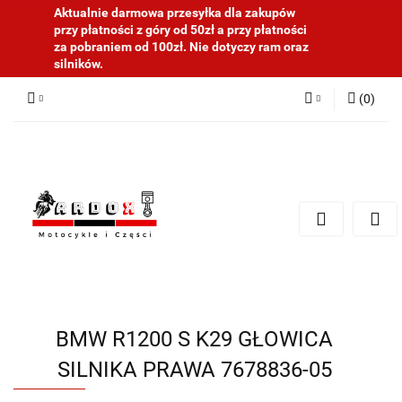
Aktualnie darmowa przesyłka dla zakupów
przy płatności z góry od 50zł a przy płatności
za pobraniem od 100zł. Nie dotyczy ram oraz
silników.
(
0
)
Zaloguj się
Zarejestruj się
Dodaj zgłoszenie
BMW R1200 S K29 GŁOWICA
SILNIKA PRAWA 7678836-05