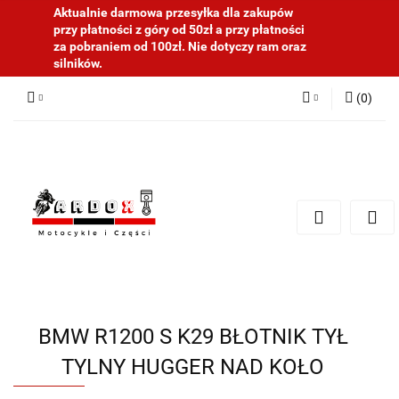
Aktualnie darmowa przesyłka dla zakupów
przy płatności z góry od 50zł a przy płatności
za pobraniem od 100zł. Nie dotyczy ram oraz
silników.
(
0
)
Zaloguj się
Zarejestruj się
Dodaj zgłoszenie
BMW R1200 S K29 BŁOTNIK TYŁ
TYLNY HUGGER NAD KOŁO