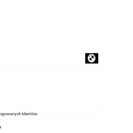
kupować
Na blogu
alogowanych klientów.
y