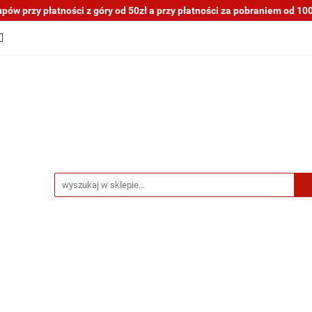
ów przy płatności z góry od 50zł a przy płatności za pobraniem od 100z
tocykli nowe i używane
Motocykle na sprzedaż
O na
a blogu