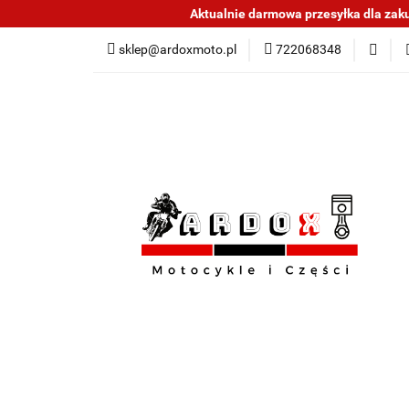
Aktualnie darmowa przesyłka dla zakup
Sklep części do mo
sklep@ardoxmoto.pl
722068348
Jak kupować
N