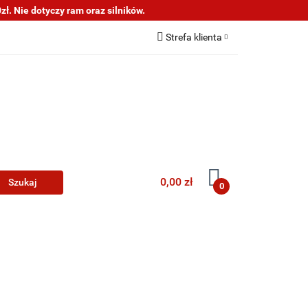
ł. Nie dotyczy ram oraz silników.
s
Informacje
Strefa klienta
Zaloguj się
Zarejestruj się
Dodaj zgłoszenie
0,00 zł
0