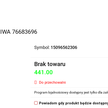
Motocykle na sprzedaż
O nas
Informacje
Jak 
IWA 76683696
Symbol:
15096562306
Brak towaru
441.00
Do przechowalni
Program lojalnościowy dostępny jest tylko dla z
Powiadom gdy produkt będzie dostępn