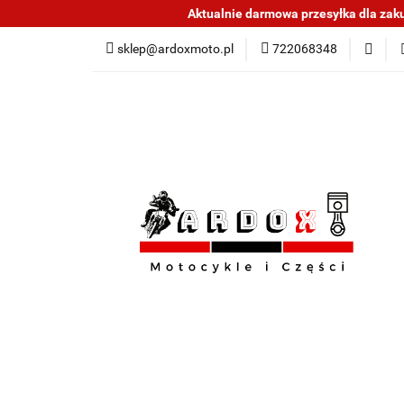
Aktualnie darmowa przesyłka dla zakup
Sklep części do mo
sklep@ardoxmoto.pl
722068348
Jak kupować
N