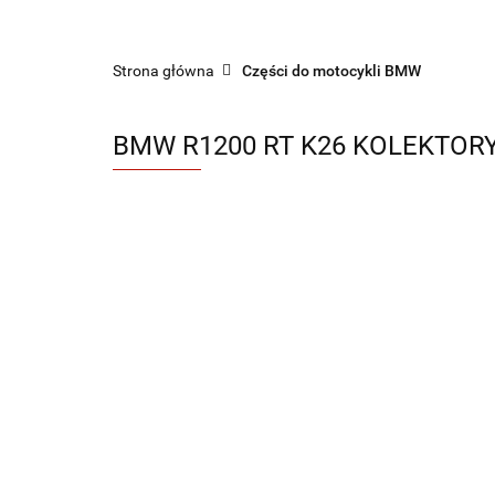
Sklep części do motocykli nowe i używane
Strona główna
Części do motocykli BMW
BMW R1200 RT K26 KOLEKTOR