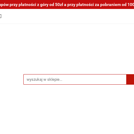
ów przy płatności z góry od 50zł a przy płatności za pobraniem od 100z
tocykli nowe i używane
Motocykle na sprzedaż
O na
a blogu