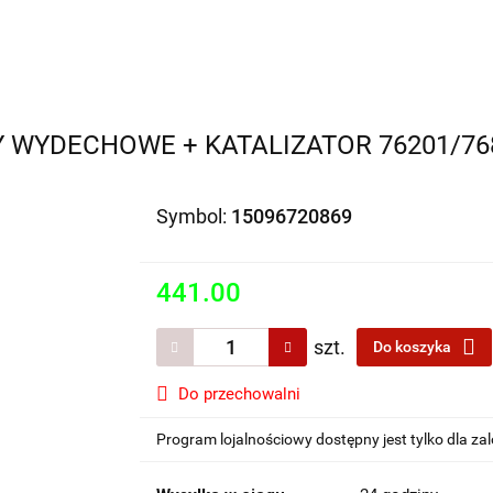
Motocykle na sprzedaż
O nas
Informacje
Jak 
Y WYDECHOWE + KATALIZATOR 76201/76
Symbol:
15096720869
441.00
szt.
Do koszyka
Do przechowalni
Program lojalnościowy dostępny jest tylko dla z