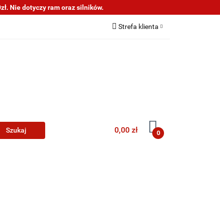
ł. Nie dotyczy ram oraz silników.
s
Informacje
Strefa klienta
Zaloguj się
Zarejestruj się
Dodaj zgłoszenie
0,00 zł
0