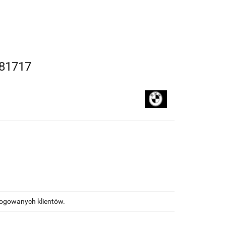
kupować
Na blogu
81717
alogowanych klientów.