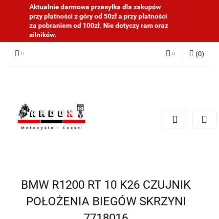
Aktualnie darmowa przesyłka dla zakupów
przy płatności z góry od 50zł a przy płatności
za pobraniem od 100zł. Nie dotyczy ram oraz
silników.
(
0
)
Zaloguj się
Zarejestruj się
Dodaj zgłoszenie
BMW R1200 RT 10 K26 CZUJNIK
POŁOŻENIA BIEGÓW SKRZYNI
7718016