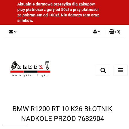
Aktualnie darmowa przesyłka dla zakupów
przy płatności z góry od 50zł a przy płatności
za pobraniem od 100zł. Nie dotyczy ram oraz
silników.
(
0
)
Zaloguj się
Zarejestruj się
Dodaj zgłoszenie
BMW R1200 RT 10 K26 BŁOTNIK
NADKOLE PRZÓD 7682904