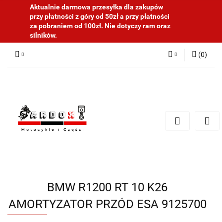
Aktualnie darmowa przesyłka dla zakupów
przy płatności z góry od 50zł a przy płatności
za pobraniem od 100zł. Nie dotyczy ram oraz
silników.
(
0
)
Zaloguj się
Zarejestruj się
Dodaj zgłoszenie
BMW R1200 RT 10 K26
AMORTYZATOR PRZÓD ESA 9125700