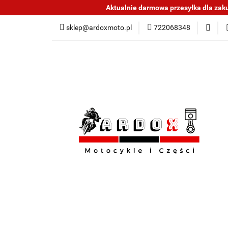
Aktualnie darmowa przesyłka dla zakup
Sklep części do mo
sklep@ardoxmoto.pl
722068348
Jak kupować
N