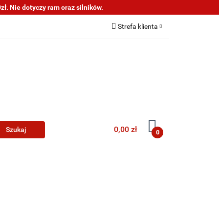
ł. Nie dotyczy ram oraz silników.
s
Informacje
Strefa klienta
Zaloguj się
Zarejestruj się
Dodaj zgłoszenie
0,00 zł
0