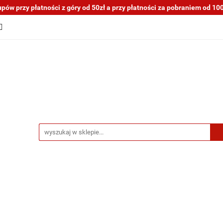
ów przy płatności z góry od 50zł a przy płatności za pobraniem od 100z
tocykli nowe i używane
Motocykle na sprzedaż
O na
a blogu