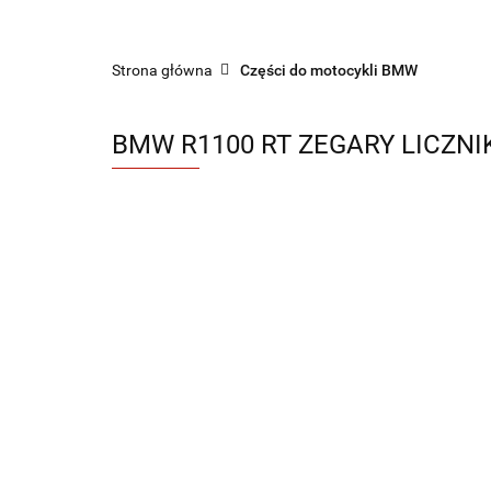
Sklep części do motocykli nowe i używane
Strona główna
Części do motocykli BMW
BMW R1100 RT ZEGARY LICZNI