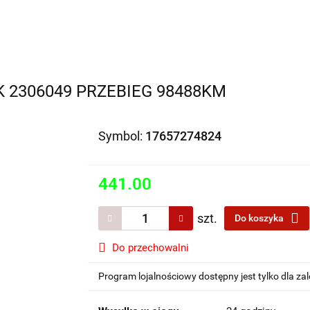
Motocykle na sprzedaż
O nas
Informacje
Jak 
K 2306049 PRZEBIEG 98488KM
Symbol:
17657274824
441.00
szt.
Do koszyka
Do przechowalni
Program lojalnościowy dostępny jest tylko dla z