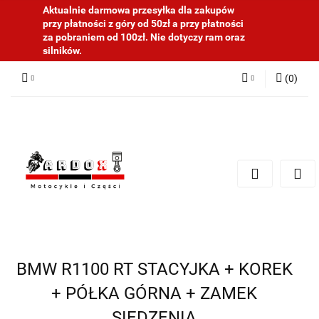
Aktualnie darmowa przesyłka dla zakupów
przy płatności z góry od 50zł a przy płatności
za pobraniem od 100zł. Nie dotyczy ram oraz
silników.
(
0
)
Zaloguj się
Zarejestruj się
Dodaj zgłoszenie
BMW R1100 RT STACYJKA + KOREK
+ PÓŁKA GÓRNA + ZAMEK
SIEDZENIA