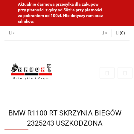
Aktualnie darmowa przesyłka dla zakupów
przy płatności z góry od 50zł a przy płatności
za pobraniem od 100zł. Nie dotyczy ram oraz
silników.
(
0
)
Zaloguj się
Zarejestruj się
Dodaj zgłoszenie
BMW R1100 RT SKRZYNIA BIEGÓW
2325243 USZKODZONA