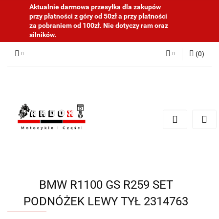
Aktualnie darmowa przesyłka dla zakupów
przy płatności z góry od 50zł a przy płatności
za pobraniem od 100zł. Nie dotyczy ram oraz
silników.
(
0
)
Zaloguj się
Zarejestruj się
Dodaj zgłoszenie
BMW R1100 GS R259 SET
PODNÓŻEK LEWY TYŁ 2314763