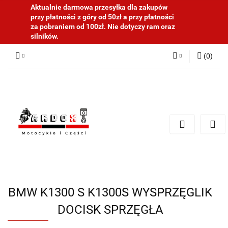
Aktualnie darmowa przesyłka dla zakupów
przy płatności z góry od 50zł a przy płatności
za pobraniem od 100zł. Nie dotyczy ram oraz
silników.
(
0
)
Zaloguj się
Zarejestruj się
Dodaj zgłoszenie
BMW K1300 S K1300S WYSPRZĘGLIK
DOCISK SPRZĘGŁA