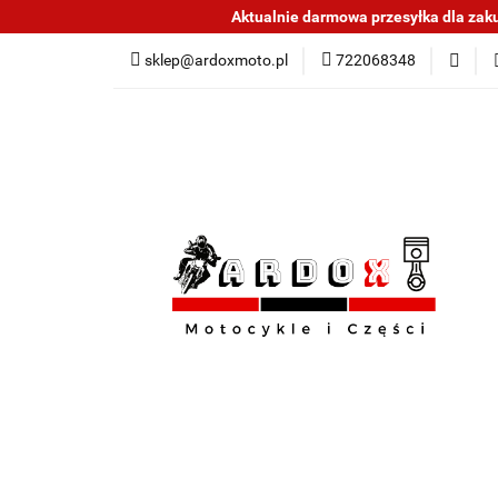
Aktualnie darmowa przesyłka dla zakup
Sklep części do mo
sklep@ardoxmoto.pl
722068348
Jak kupować
N