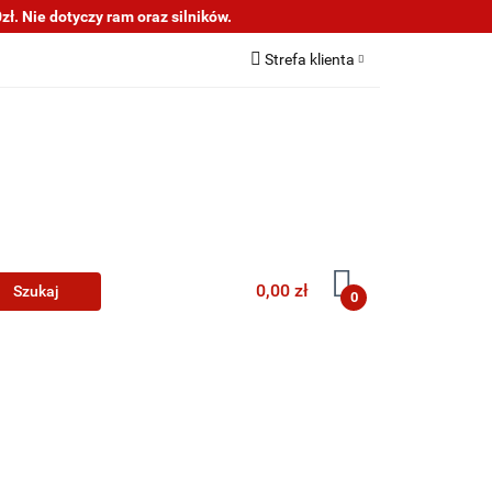
ł. Nie dotyczy ram oraz silników.
s
Informacje
Strefa klienta
Zaloguj się
Zarejestruj się
Dodaj zgłoszenie
0,00 zł
0