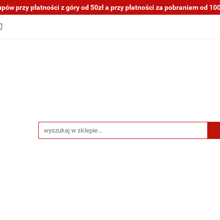
ów przy płatności z góry od 50zł a przy płatności za pobraniem od 100z
tocykli nowe i używane
Motocykle na sprzedaż
O na
a blogu