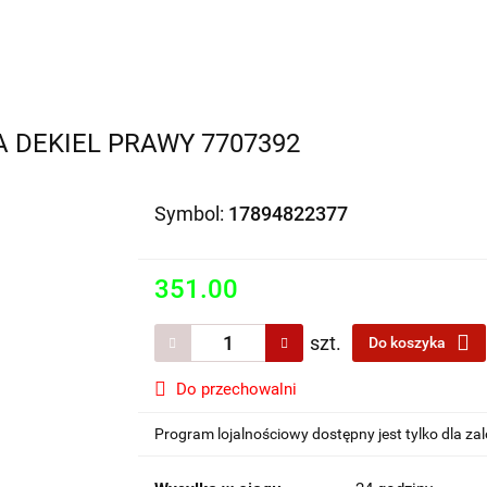
Motocykle na sprzedaż
O nas
Informacje
Jak 
 DEKIEL PRAWY 7707392
Symbol:
17894822377
351.00
szt.
Do koszyka
Do przechowalni
Program lojalnościowy dostępny jest tylko dla z