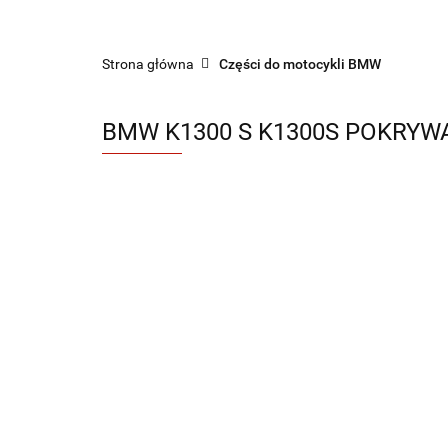
Sklep części do motocykli nowe i używane
Strona główna
Części do motocykli BMW
BMW K1300 S K1300S POKRYWA