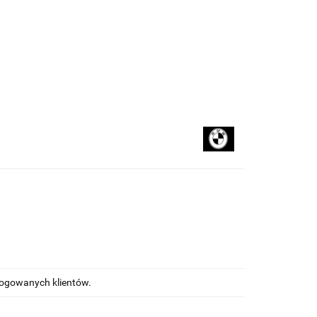
kupować
Na blogu
alogowanych klientów.