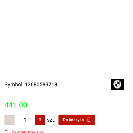
Symbol:
13680583718
441.00
szt.
Do koszyka
Do przechowalni